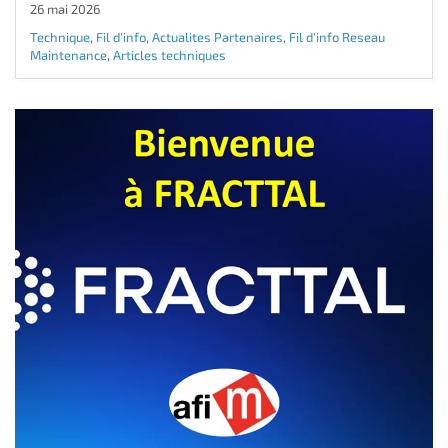
26 mai 2026
Technique
,
Fil d'info
,
Actualites Partenaires
,
Fil d'info Reseau
Maintenance
,
Articles techniques