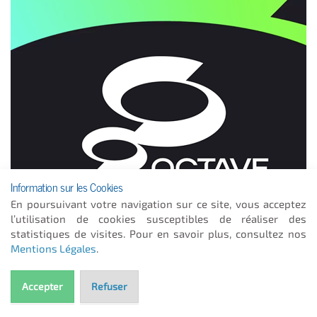
Information sur les Cookies
En poursuivant votre navigation sur ce site, vous acceptez
l’utilisation de cookies susceptibles de réaliser des
statistiques de visites. Pour en savoir plus, consultez nos
Mentions Légales
.
Octave
Accepter
Refuser
L'indépendance pour catalyser la gestion du cycle de vie