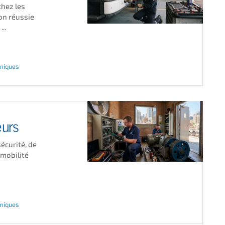
hez les
on réussie
..
hniques
eurs
écurité, de
 mobilité
hniques