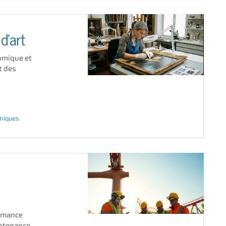
d'art
nomique et
t des
hniques
ormance
intenance