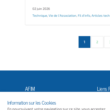
02 juin 2026
Technique
,
Vie de l'Association
,
Fil d'info
,
Articles tec
(current)
1
2
AFIM
Liens 
L'Ass
10, Rue Louis Vicat
Information sur les Cookies
75015 PARIS
Actus
En poursuivant votre navigation sur ce site, vous acceptez