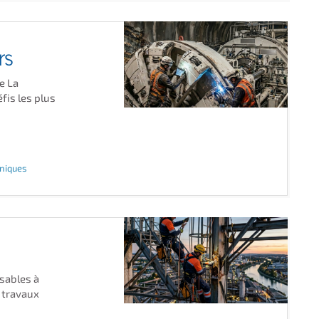
rs
e La
fis les plus
hniques
sables à
 travaux