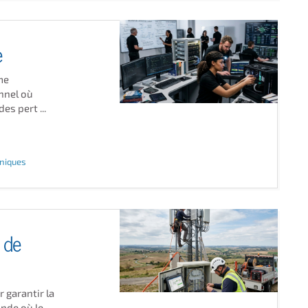
e
me
nnel où
s pert ...
hniques
 de
 garantir la
nde où le