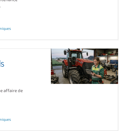
.
hniques
ls
e affaire de
hniques