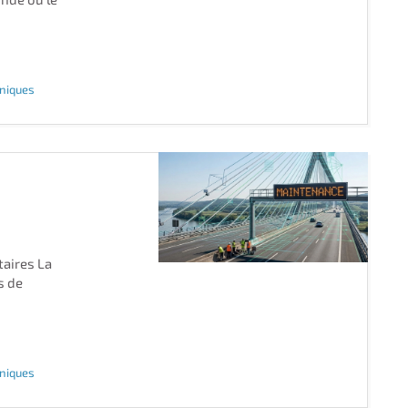
hniques
taires La
s de
hniques