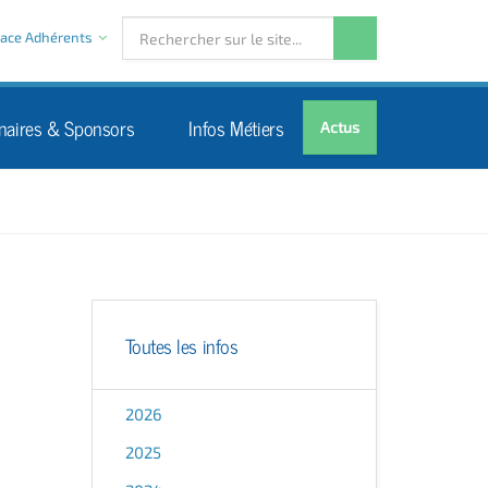
ace Adhérents
naires & Sponsors
Infos Métiers
Actus
Toutes les infos
2026
2025