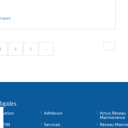
hniques
3
4
5
...
Rapides
ociation
Adhésion
Actus Réseau
Maintenance
 AFIM
Services
Réseau Maint