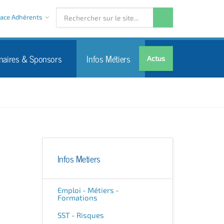
ace Adhérents
naires & Sponsors
Infos Métiers
Actus
Infos Metiers
Emploi - Métiers -
Formations
SST - Risques