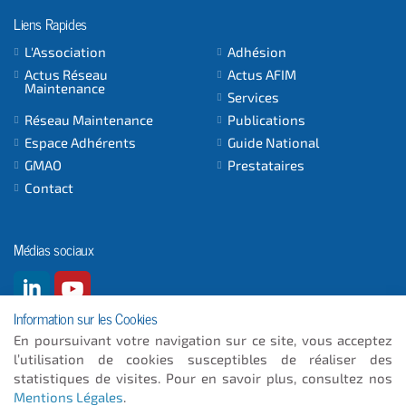
Liens Rapides
L'Association
Adhésion
Actus Réseau
Actus AFIM
Maintenance
Services
Réseau Maintenance
Publications
Espace Adhérents
Guide National
GMAO
Prestataires
Contact
Médias sociaux
Information sur les Cookies
En poursuivant votre navigation sur ce site, vous acceptez
l’utilisation de cookies susceptibles de réaliser des
© 2026
- ICC INFORMATIQUE
statistiques de visites. Pour en savoir plus, consultez nos
Mentions Légales
.
Plan du site