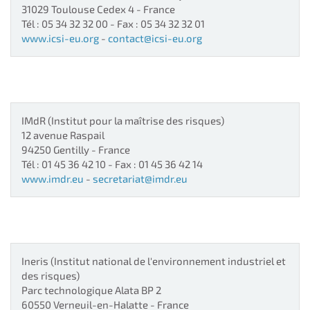
31029
Toulouse Cedex 4
- France
Tél : 05 34 32 32 00
-
Fax : 05 34 32 32 01
www.icsi-eu.org
-
contact@icsi-eu.org
IMdR
(Institut pour la maîtrise des risques)
12 avenue Raspail
94250
Gentilly
- France
Tél : 01 45 36 42 10
-
Fax : 01 45 36 42 14
www.imdr.eu
-
secretariat@imdr.eu
Ineris
(Institut national de l'environnement industriel et
des risques)
Parc technologique Alata BP 2
60550
Verneuil-en-Halatte
- France