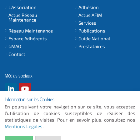
L'Association
Adhésion
Actus Réseau
Actus AFIM
Maintenance
Services
Réseau Maintenance
Publications
Espace Adhérents
Guide National
GMAO
Prestataires
Contact
Médias sociaux
Information sur les Cookies
En poursuivant votre navigation sur ce site, vous acceptez
l’utilisation de cookies susceptibles de réaliser des
© 2026
- ICC INFORMATIQUE
statistiques de visites. Pour en savoir plus, consultez nos
Mentions Légales
.
Plan du site
Mentions Légales