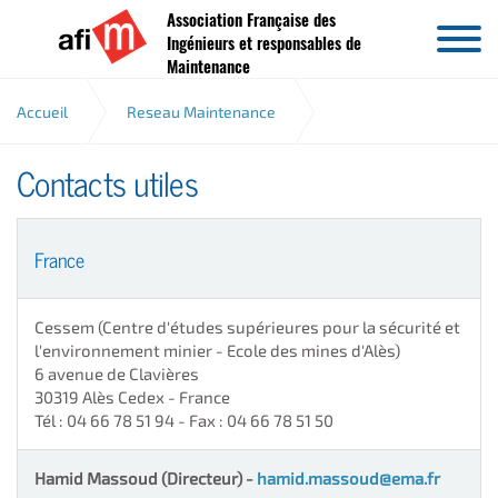
Association Française des
Aller au contenu
Ingénieurs et responsables de
Maintenance
Accueil
Reseau Maintenance
Contacts utiles
Contacts utiles
France
Cessem
(Centre d'études supérieures pour la sécurité et
l'environnement minier - Ecole des mines d'Alès)
6 avenue de Clavières
30319
Alès Cedex
- France
Tél : 04 66 78 51 94
-
Fax : 04 66 78 51 50
Hamid Massoud (Directeur) -
hamid.massoud@ema.fr