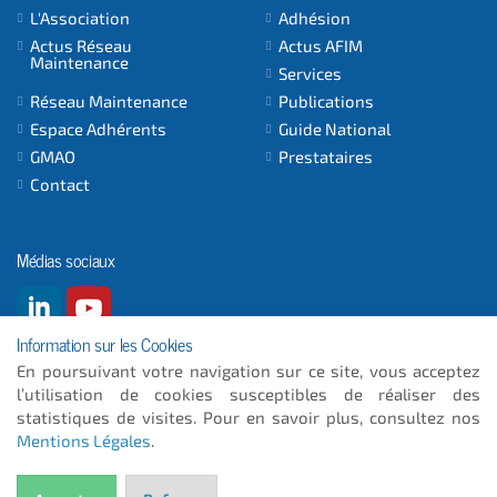
L'Association
Adhésion
Actus Réseau
Actus AFIM
Maintenance
Services
Réseau Maintenance
Publications
Espace Adhérents
Guide National
GMAO
Prestataires
Contact
Médias sociaux
Information sur les Cookies
En poursuivant votre navigation sur ce site, vous acceptez
l’utilisation de cookies susceptibles de réaliser des
© 2026
- ICC INFORMATIQUE
statistiques de visites. Pour en savoir plus, consultez nos
Mentions Légales
.
Plan du site
Mentions Légales