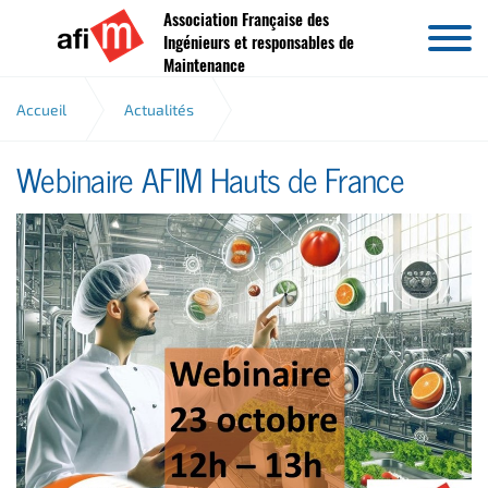
Association Française des
Aller au contenu
Ingénieurs et responsables de
Maintenance
Accueil
Actualités
Webinaire AFIM Hauts de France
Webinaire AFIM Hauts de France