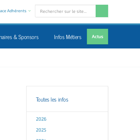
ace Adhérents
naires & Sponsors
Infos Métiers
Actus
Toutes les infos
2026
2025