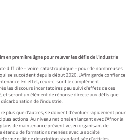
im en première ligne pour relever les défis de l'industrie
exte difficile – voire, catastrophique – pour de nombreuses
s qui se succèdent depuis début 2020, l'Afim garde confiance
aintenance. En effet, ceux-ci sont le complément
rès les discours incantatoires peu suivi d'effets de ces
 et seront un élément de réponse directe aux défis que
a décarbonation de l'industrie.
ore plus que d'autres, se doivent d'évoluer rapidement pour
tiples actions. Au niveau national en lançant avec l'Afnor la
 plans de maintenance préventive, en organisant de
 étendu de formations menées avec la société
teforme ec@t de description standardisée d'articles