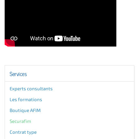
Services
Experts consultants
Les formations
Boutique AFIM
Securafim
Contrat type