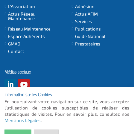
L'Association
Adhésion
Actus Réseau
Actus AFIM
Maintenance
Services
Réseau Maintenance
Publications
Espace Adhérents
Guide National
GMAO
Prestataires
Contact
Médias sociaux
Information sur les Cookies
En poursuivant votre navigation sur ce site, vous acceptez
l’utilisation de cookies susceptibles de réaliser des
© 2026
- ICC INFORMATIQUE
statistiques de visites. Pour en savoir plus, consultez nos
Mentions Légales
.
Plan du site
Mentions Légales