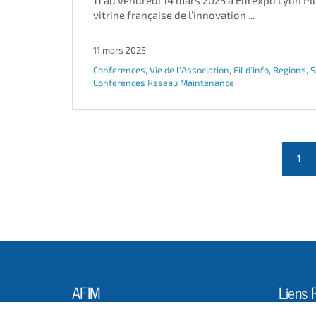
11 au vendredi 14 mars 2025 à Eurexpo Lyon Pl
vitrine française de l’innovation ...
11 mars 2025
Conferences
,
Vie de l'Association
,
Fil d'info
,
Regions
,
S
Conferences Reseau Maintenance
(cu
1
AFIM
Liens 