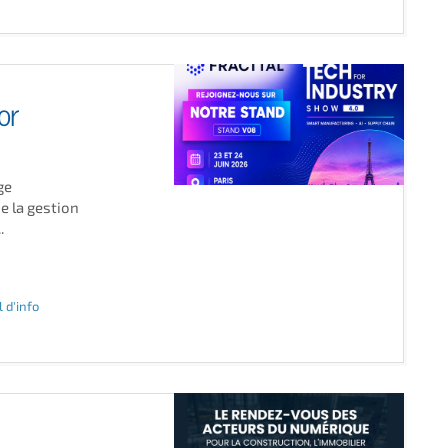
or
ge
de la gestion
.
l d'info