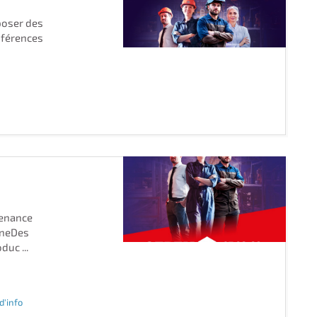
poser des
nférences
tenance
ineDes
uc ...
 d'info