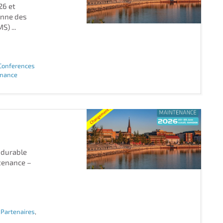
26 et
enne des
) ...
Conferences
enance
 durable
tenance –
 Partenaires
,