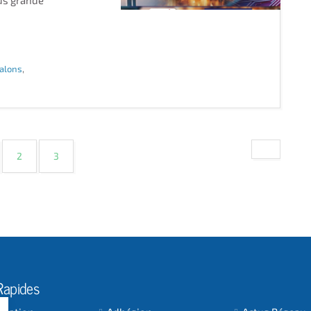
us grande
alons
,
rrent)
2
3
Rapides