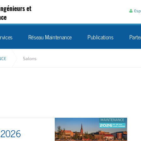
Aller au contenu
Ingénieurs et
Esp
nce
rvices
Réseau Maintenance
Publications
Parte
NCE
Salons
e 2026