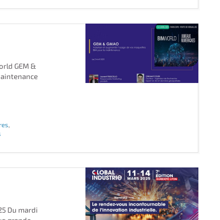
orld GEM &
maintenance
res
,
s
025 Du mardi