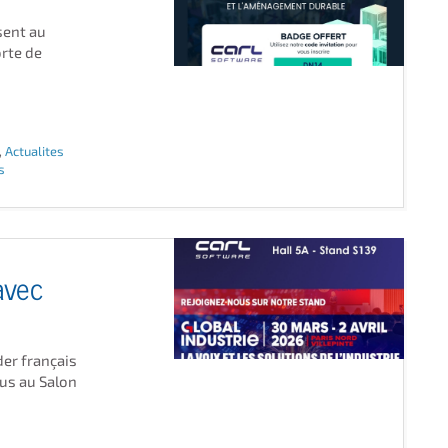
sent au
orte de
,
Actualites
s
avec
der français
us au Salon