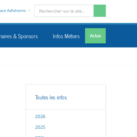
ace Adhérents
naires & Sponsors
Infos Métiers
Actus
Toutes les infos
2026
2025