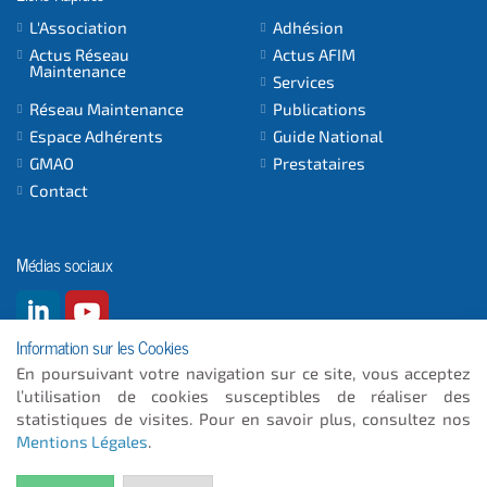
L'Association
Adhésion
Actus Réseau
Actus AFIM
Maintenance
Services
Réseau Maintenance
Publications
Espace Adhérents
Guide National
GMAO
Prestataires
Contact
Médias sociaux
Information sur les Cookies
En poursuivant votre navigation sur ce site, vous acceptez
l’utilisation de cookies susceptibles de réaliser des
© 2026
- ICC INFORMATIQUE
statistiques de visites. Pour en savoir plus, consultez nos
Mentions Légales
.
Plan du site
Mentions Légales