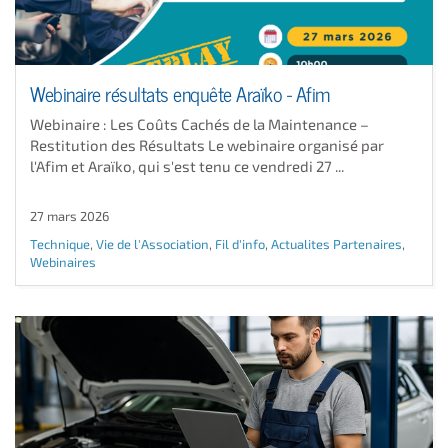
Webinaire résultats enquête Araïko - Afim
Webinaire : Les Coûts Cachés de la Maintenance –
Restitution des Résultats Le webinaire organisé par
l'Afim et Araïko, qui s'est tenu ce vendredi 27 ...
27 mars 2026
Technique
,
Vie de l'Association
,
Fil d'info
,
Actualites Partenaires
,
Webinaires