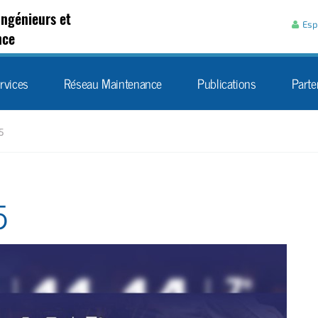
Aller au contenu
Ingénieurs et
Esp
nce
rvices
Réseau Maintenance
Publications
Parte
5
5