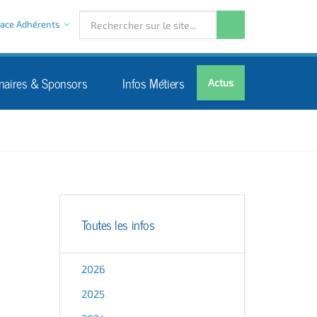
ace Adhérents
naires & Sponsors
Infos Métiers
Actus
Toutes les infos
2026
2025