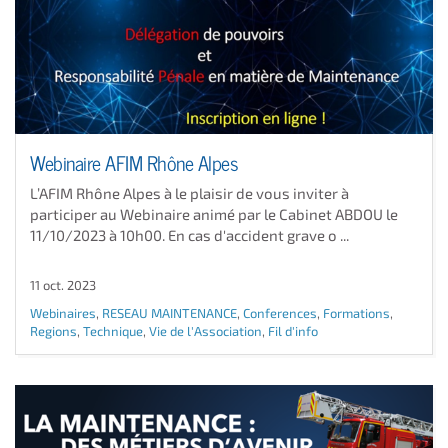
Webinaire AFIM Rhône Alpes
L’AFIM Rhône Alpes à le plaisir de vous inviter à
participer au Webinaire animé par le Cabinet ABDOU le
11/10/2023 à 10h00. En cas d'accident grave o ...
11 oct. 2023
Webinaires
,
RESEAU MAINTENANCE
,
Conferences
,
Formations
,
Regions
,
Technique
,
Vie de l'Association
,
Fil d'info