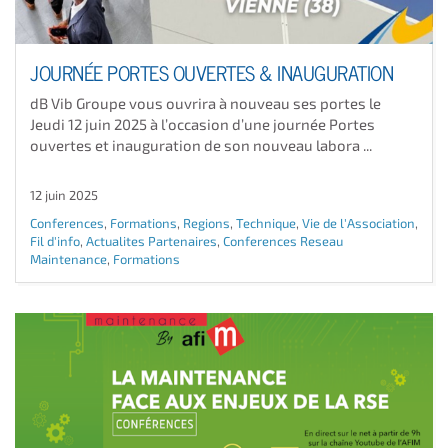
JOURNÉE PORTES OUVERTES & INAUGURATION
dB Vib Groupe vous ouvrira à nouveau ses portes le
Jeudi 12 juin 2025 à l’occasion d’une journée Portes
ouvertes et inauguration de son nouveau labora ...
12 juin 2025
Conferences
,
Formations
,
Regions
,
Technique
,
Vie de l'Association
,
Fil d'info
,
Actualites Partenaires
,
Conferences Reseau
Maintenance
,
Formations