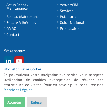
Actus Réseau
Actus AFIM
Maintenance
Services
Réseau Maintenance
Publications
Espace Adhérents
Guide National
GMAO
Prestataires
Contact
Médias sociaux
Information sur les Cookies
En poursuivant votre navigation sur ce site, vous acceptez
l’utilisation de cookies susceptibles de réaliser des
© 2026
- ICC INFORMATIQUE
statistiques de visites. Pour en savoir plus, consultez nos
Mentions Légales
.
Plan du site
Mentions Légales
Accepter
Refuser