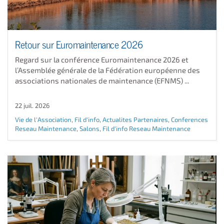
Retour sur Euromaintenance 2026
Regard sur la conférence Euromaintenance 2026 et
l’Assemblée générale de la Fédération européenne des
associations nationales de maintenance (EFNMS) ...
22 juil. 2026
Vie de l'Association
,
Fil d'info
,
Actualites Partenaires
,
Conferences
Reseau Maintenance
,
Salons
,
Fil d'info Reseau Maintenance