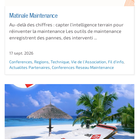
Matinale Maintenance
Au-delà des chiffres : capter l'intelligence terrain pour
réinventer la maintenance Les outils de maintenance
enregistrent des pannes, des interventi ...
17 sept. 2026
Conferences
,
Regions
,
Technique
,
Vie de l'Association
,
Fil d'info
,
Actualites Partenaires
,
Conferences Reseau Maintenance