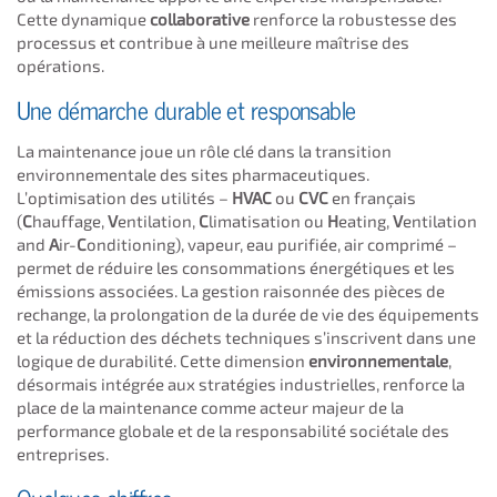
Cette dynamique
collaborative
renforce la robustesse des
processus et contribue à une meilleure maîtrise des
opérations.
Une démarche durable et responsable
La maintenance joue un rôle clé dans la transition
environnementale des sites pharmaceutiques.
L’optimisation des utilités –
HVAC
ou
CVC
en français
(
C
hauffage,
V
entilation,
C
limatisation ou
H
eating,
V
entilation
and
A
ir-
C
onditioning), vapeur, eau purifiée, air comprimé –
permet de réduire les consommations énergétiques et les
émissions associées. La gestion raisonnée des pièces de
rechange, la prolongation de la durée de vie des équipements
et la réduction des déchets techniques s’inscrivent dans une
logique de durabilité. Cette dimension
environnementale
,
désormais intégrée aux stratégies industrielles, renforce la
place de la maintenance comme acteur majeur de la
performance globale et de la responsabilité sociétale des
entreprises.
Quelques chiffres