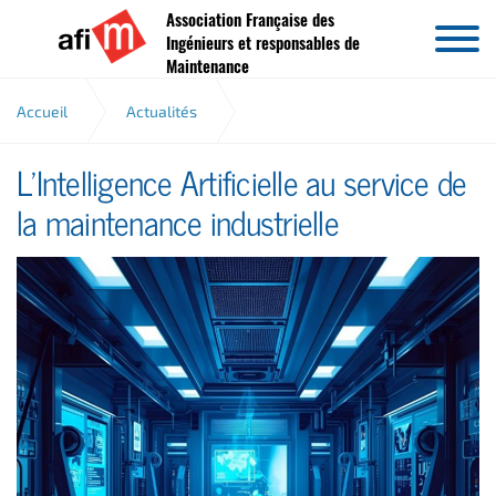
Association Française des
Aller au contenu
Ingénieurs et responsables de
Maintenance
Accueil
Actualités
L’Intelligence Artificielle au service de
L'IA au cœur de la maintenance
la maintenance industrielle