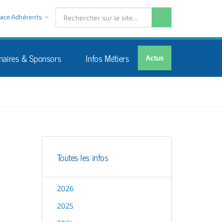
ace Adhérents
naires & Sponsors
Infos Métiers
Actus
Toutes les infos
2026
2025