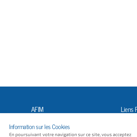
AFIM
Liens 
L'Ass
10, Rue Louis Vicat
Information sur les Cookies
75015 PARIS
Actus
En poursuivant votre navigation sur ce site, vous acceptez