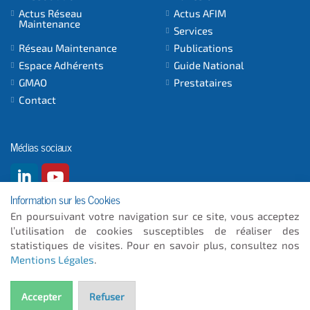
Actus Réseau
Actus AFIM
Maintenance
Services
Réseau Maintenance
Publications
Espace Adhérents
Guide National
GMAO
Prestataires
Contact
Médias sociaux
Information sur les Cookies
En poursuivant votre navigation sur ce site, vous acceptez
l’utilisation de cookies susceptibles de réaliser des
© 2026
- ICC INFORMATIQUE
statistiques de visites. Pour en savoir plus, consultez nos
Mentions Légales
.
Plan du site
Mentions Légales
Accepter
Refuser