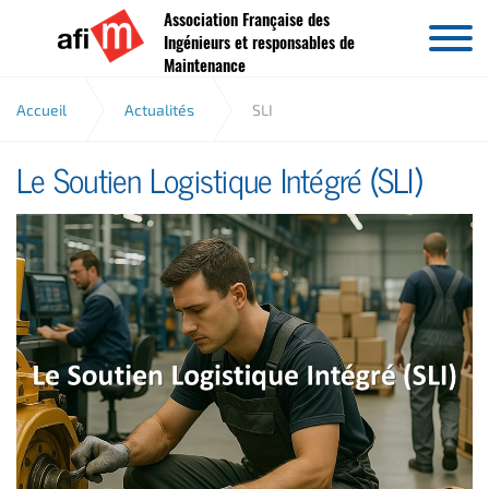
Association Française des
Aller au contenu
Ingénieurs et responsables de
Maintenance
Accueil
Actualités
SLI
Le Soutien Logistique Intégré (SLI)