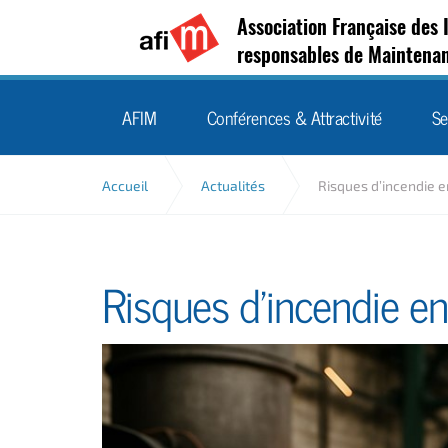
Association Française des 
responsables de Maintena
AFIM
Conférences & Attractivité
Se
Accueil
Actualités
Risques d’incendie 
Risques d’incendie e