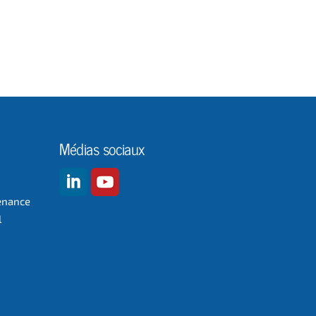
Médias sociaux
enance
l