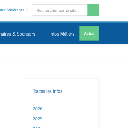
ace Adhérents
naires & Sponsors
Infos Métiers
Actus
Toutes les infos
2026
2025