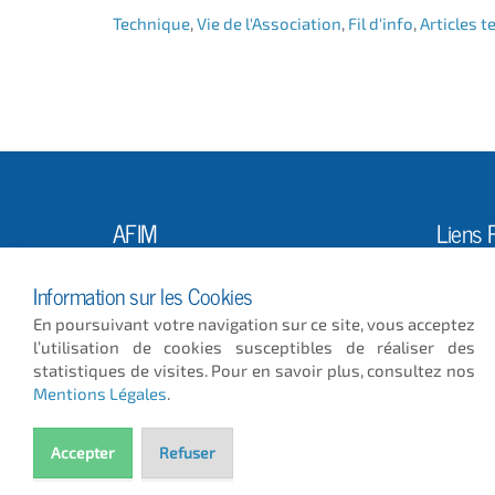
Technique
,
Vie de l'Association
,
Fil d'info
,
Articles 
AFIM
Liens 
L'Ass
10, Rue Louis Vicat
Information sur les Cookies
75015 PARIS
Actus
En poursuivant votre navigation sur ce site, vous acceptez
Publi
01 56 56 29 29
l’utilisation de cookies susceptibles de réaliser des
afim@afim.asso.fr
GMAO
statistiques de visites. Pour en savoir plus, consultez nos
Mentions Légales
.
Horaires d'ouverture :
Sur rendez-vous
Accepter
Refuser