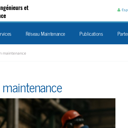
Aller au contenu
Ingénieurs et
Esp
nce
rvices
Réseau Maintenance
Publications
Parte
en maintenance
n maintenance