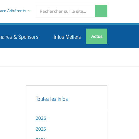
ace Adhérents
naires & Sponsors
Infos Métiers
Actus
Toutes les infos
2026
2025