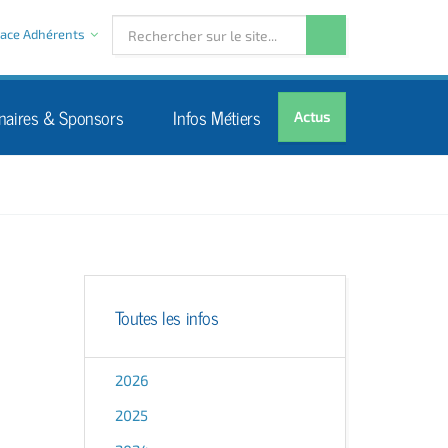
ace Adhérents
naires & Sponsors
Infos Métiers
Actus
Toutes les infos
2026
2025