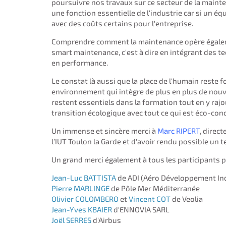
poursuivre nos travaux sur ce secteur de la maint
une fonction essentielle de l'industrie car si un éq
avec des coûts certains pour l'entreprise.
Comprendre comment la maintenance opère égalem
smart maintenance, c'est à dire en intégrant des te
en performance.
Le constat là aussi que la place de l'humain rest
environnement qui intègre de plus en plus de nouve
restent essentiels dans la formation tout en y ra
transition écologique avec tout ce qui est éco-concep
Un immense et sincère merci à
Marc RIPERT
, direct
l’IUT Toulon la Garde et d'avoir rendu possible un 
Un grand merci également à tous les participants p
Jean-Luc BATTISTA
de ADI (Aéro Développement Ind
Pierre MARLINGE
de Pôle Mer Méditerranée
Olivier COLOMBERO
et
Vincent COT
de Veolia
Jean-Yves KBAIER
d'ENNOVIA SARL
Joël SERRES
d'Airbus