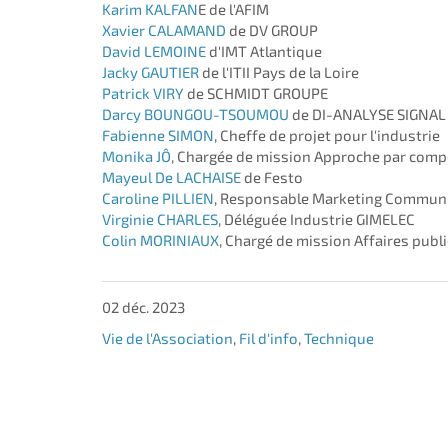
Karim KALFAN
E de l'AFIM
Xavier CALAMAND
de DV GROUP
David LEMOINE
d'IMT Atlantique
Jacky GAUTIER
de l'ITII Pays de la Loire
Patrick VIRY
de SCHMIDT GROUPE
Darcy BOUNGOU-TSOUMOU
de DI-ANALYSE SIGNAL
Fabienne SIMON
, Cheffe de projet pour l'industrie
Monika JÔ
, Chargée de mission Approche par compé
Mayeul De LACHAISE
de Festo
Caroline PILLIEN
, Responsable Marketing Communi
Virginie CHARLES
, Déléguée Industrie GIMELEC
Colin MORINIAUX
, Chargé de mission Affaires pub
02 déc. 2023
Vie de l'Association
,
Fil d'info
,
Technique