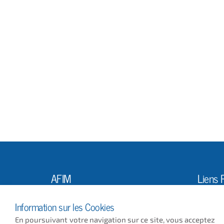
AFIM
Liens 
L'Ass
10, Rue Louis Vicat
Information sur les Cookies
75015 PARIS
Actus
En poursuivant votre navigation sur ce site, vous acceptez