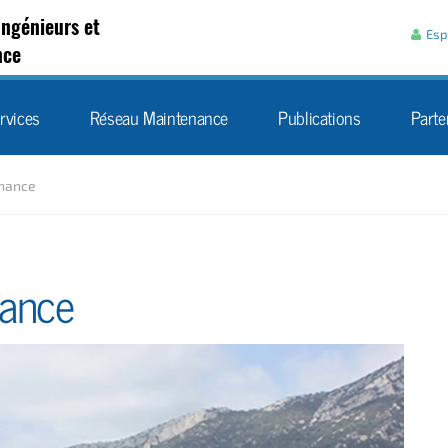
Aller au contenu
Ingénieurs et
Esp
nce
rvices
Réseau Maintenance
Publications
Parte
nance
nance