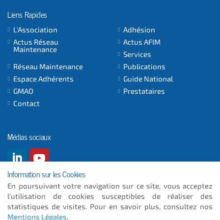
Liens Rapides
L'Association
Adhésion
Actus Réseau
Actus AFIM
Maintenance
Services
Réseau Maintenance
Publications
Espace Adhérents
Guide National
GMAO
Prestataires
Contact
Médias sociaux
Information sur les Cookies
En poursuivant votre navigation sur ce site, vous acceptez
l’utilisation de cookies susceptibles de réaliser des
© 2026
- ICC INFORMATIQUE
statistiques de visites. Pour en savoir plus, consultez nos
Mentions Légales
.
Plan du site