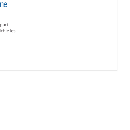
ine
 part
ichie les