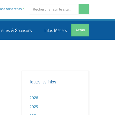
ace Adhérents
naires & Sponsors
Infos Métiers
Actus
Toutes les infos
2026
2025