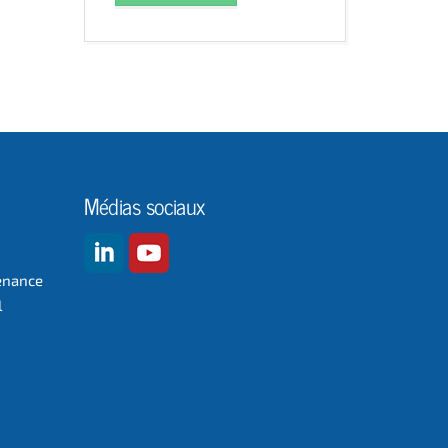
Médias sociaux
enance
l