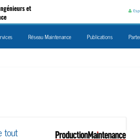
Aller au contenu
Ingénieurs et
Esp
nce
rvices
Réseau Maintenance
Publications
Parte
e tout