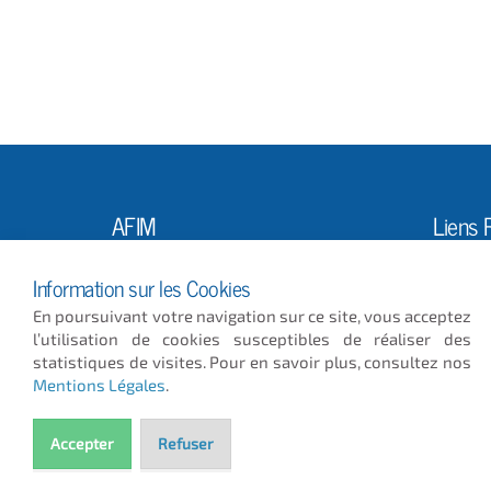
AFIM
Liens 
L'Ass
10, Rue Louis Vicat
Information sur les Cookies
75015 PARIS
Actus
En poursuivant votre navigation sur ce site, vous acceptez
Publi
01 56 56 29 29
l’utilisation de cookies susceptibles de réaliser des
afim@afim.asso.fr
statistiques de visites. Pour en savoir plus, consultez nos
GMAO
Mentions Légales
.
Horaires d'ouverture :
Sur rendez-vous
Accepter
Refuser
© 2026
- ICC INFORMATIQUE
Plan du site
Mentions Légales